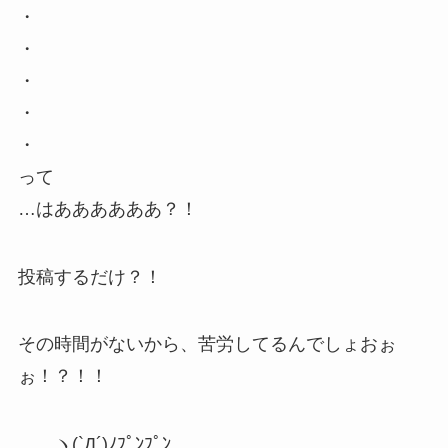
・
・
・
・
・
って
…はああああああ？！
投稿するだけ？！
その時間がないから、苦労してるんでしょおぉ
ぉ！？！！
ヽ(`Д´)ﾉﾌﾟﾝﾌﾟﾝ